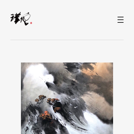
水墨畫當代藝術家-林家同