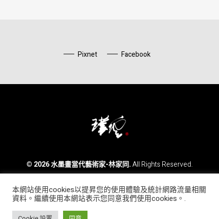
Pixnet
Facebook
水墨畫當代藝術家-林家同
© 2026 水墨畫當代藝術家-林家同.
All Rights Reserved.
本網站使用cookies以提昇您的使用體驗及統計網路流量相關
Phone:
0800 886 828
資料。繼續使用本網站表示您同意我們使用cookies。.
Email:
morrislin1130@yahoo.com.tw
Line ID:
morris1130
WeChat:
morris9888
Cookie 設置
同意