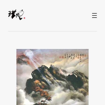
水墨畫當代藝術家-林家同