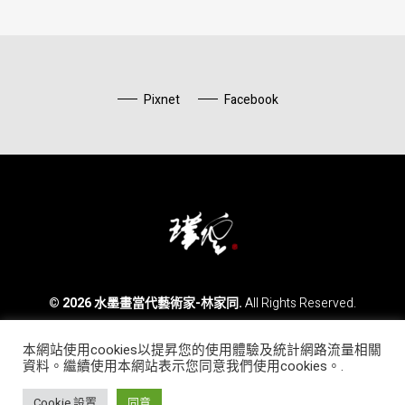
Pixnet
Facebook
水墨畫當代藝術家-林家同
© 2026 水墨畫當代藝術家-林家同.
All Rights Reserved.
本網站使用cookies以提昇您的使用體驗及統計網路流量相關
Phone:
0800 886 828
資料。繼續使用本網站表示您同意我們使用cookies。.
Email:
morrislin1130@yahoo.com.tw
Line ID:
morris1130
WeChat:
morris9888
Cookie 設置
同意