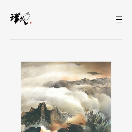
水墨畫當代藝術家-林家同