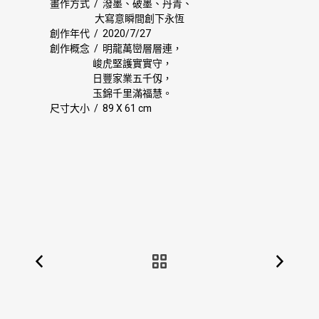
畫作方式 / 潑墨、破墨、丹青、
大寫意瞬間創下永恆
創作年代 / 2020/7/27
創作概念 / 明龍萬巒層層連，
峻虎堅護實實守，
日豐家業五千仭，
玉錦千里滿福慧。
尺寸大小 / 89 X 61 cm