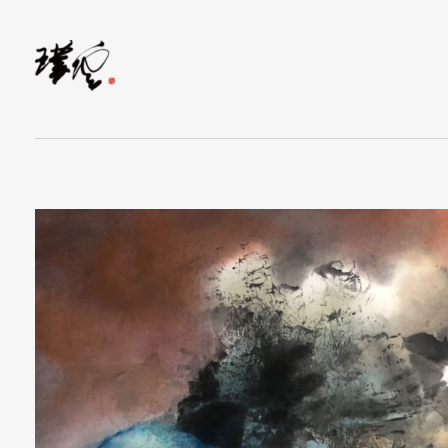
水墨畫當代藝術家-林家同