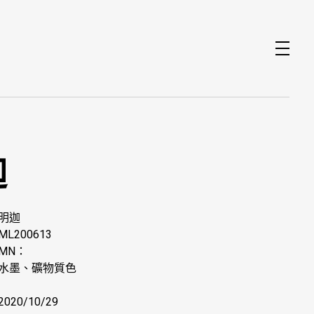
迦
 明迦
L200613
MN：
 水墨、礦物質色
020/10/29