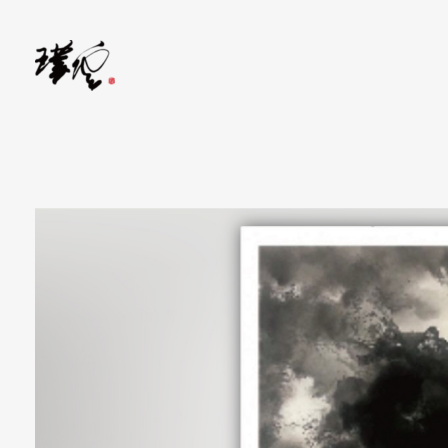
水墨畫當代藝術家-林家同