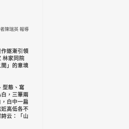
 記者陳瑞英 報導
畫作逐漸引領
 林家同院
之間」的意境
、型態、寫
為白，三筆兩
白，白中一扁
遠近高低各不
渭詩云：「山