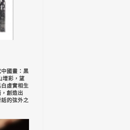
代中國畫：黑
山增彩，望
黑白虛實相生
語，創造出
對話的弦外之