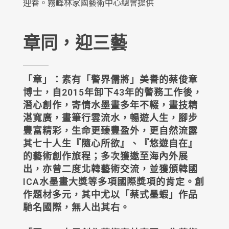
迎春。霧峰林家國藝術中心總會提供
章同，迎三藝
「章」：素有「警界儒將」美譽的蔡俊章
博士，自2015年卸下43年的警務工作後，
潛心創作，寄情水墨畫多年不輟，畫技精
湛寬廣，畫筆行雲流水，暢遊人生，腳步
豐富精彩，生命更臻豐盈外，更自然流露
其七十人生『隨心所欲』、『悠遊自在』
的藝術創作旅程；多次獲邀至海內外展
出，亦曾二度北韓藝術交流，並獲頒韓國
ICA水墨畫大獎等多項國際獎項的肯定。創
作題材多元，其中尤以「蔡式墨蝦」作品
馳名國際，無人出其右。