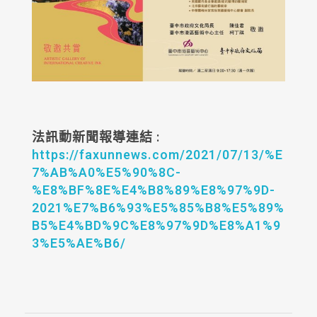
法訊動新聞報導連結 :
https://faxunnews.com/2021/07/13/%E
7%AB%A0%E5%90%8C-
%E8%BF%8E%E4%B8%89%E8%97%9D-
2021%E7%B6%93%E5%85%B8%E5%89%
B5%E4%BD%9C%E8%97%9D%E8%A1%9
3%E5%AE%B6/