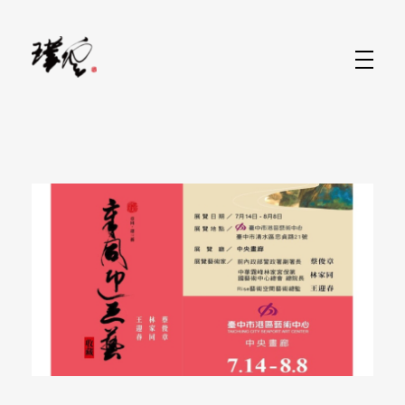
水墨畫當代藝術家-林家同