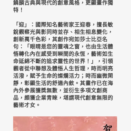
饒韻古典與現代的創意風格，更顯畫作獨
特！
「迎」：國際知名藝術家王迎春，擅長敏
銳觀察光與影同時並存、相生相息變化，
創新萬千色彩，其創作宛如莎士比亞名
句：「眼睛是您的靈魂之窗，也由生活體
悟轉化內在感受到瞬間的永恆，藝術如生
命延綿不斷的追求靈性的世界！」，引領
觀者從中聯想及體悟人生哲理，時而明亮
活潑，賦予生命的燦爛活力；時而幽微閑
靜，彰顯生活的舒適內斂。其畫作已在海
內外參展獲獎無數，並衍生多項文創商
品，頗獲企業青睞，堪謂現代創意無限的
藝術才女。