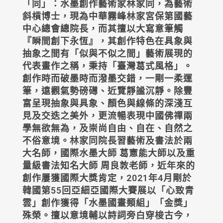
「同」：水墨創作藝術家林家同，為藝術
斜槓博士，現為中華霧峰林家宮保第國藝
中心總會總院長，而其擅以大寫意筆觸
『瞬間創下永恆』，其創作特色在具象與
抽象之間有「
似與不似之間
」藝術展現的
代表畫作之稱，秉持「臺灣葛式風格」。
創作時而破墨時而潑墨交錯，一剛一柔運
筆，遠觀氣勢磅礡、近覽靜謐沉靜。除豐
富呈現抽象與具象、顏色與線條的深淺互
見及交迭之美外，更流暢表現中國佛禪兩
學無欲無為，及崇尚自由、自在、自然之
不俗意境。林家同院長習藝術及書法於兩
大名師，國際水墨大師
葛憲能
大師以及重
量級書法知名大師
周良敦
老師，近年來的
創作屢獲國際大獎肯定，2021年4月剛於
韓國第55回亞細亞國際大賽展以「心致青
雲」創作獲得「水墨國畫類組」「金獎」
殊榮。擅以意境輔以詩詞旁白穿梭古今，