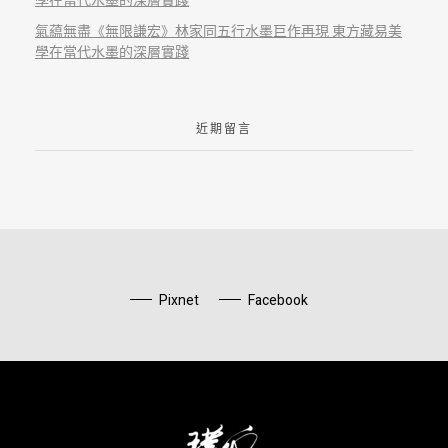
學在當代水墨的深層實踐
氣藴無盡《無限謙宏》林家同五行水墨巨作再現 東方藏易美
學在當代水墨的深層實踐
近期留言
Pixnet
Facebook