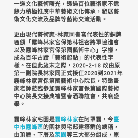
一道文化藝術曙光，透過百位藝術家不遺
餘力積極推廣中華藝術文化傳承，發展藝
術文化交流及品牌等藝術交流活動。
更由現代藝術家-林家同書寫代表性的銅牌
匾額「霧峰林家宮保第林祖密將軍協進會
以及霧峰林家宮保第國藝術中心」字樣，
成為百年古蹟「藝術起點」的代表性字
樣。在值此歲末之際，2020-2-18 改由原
第一副院長林家同正式接任2020到2021年
霧峰林家宮保第國藝術中心院長，特邀畫
家老師蒞臨參加霧峰林家宫保第國際藝術
中心院長交接典禮暨春酒聯誼會，共襄盛
舉。
霧峰林家宅園
是
霧峰林家
在阿罩霧，今
臺
中市
霧峰區
的園林與宅邸建築群的總稱，
由頂厝、下厝及
萊園
等三大部分組成，原