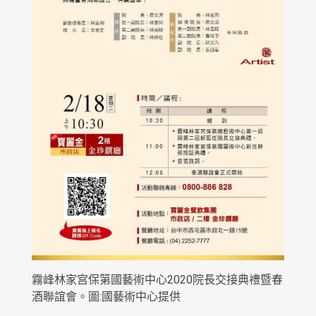
霧峰林家宫保第國藝術中心2020院長交接典禮暨春
酒聯誼會。圖:國藝術中心提供