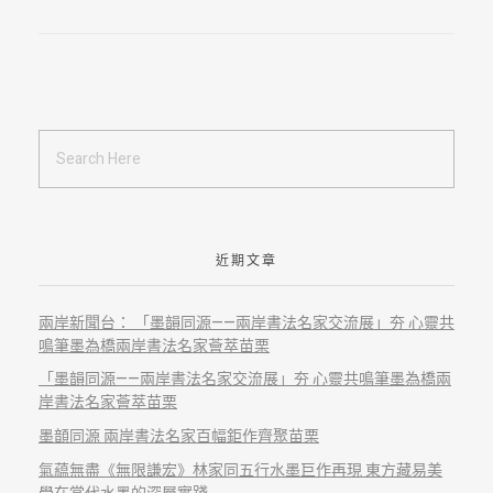
近期文章
兩岸新聞台： 「墨韻同源——兩岸書法名家交流展」夯 心靈共
鳴筆墨為橋兩岸書法名家薈萃苗栗
「墨韻同源——兩岸書法名家交流展」夯 心靈共鳴筆墨為橋兩
岸書法名家薈萃苗栗
墨𩐳同源 兩岸書法名家百幅鉅作齊聚苗栗
氣藴無盡《無限謙宏》林家同五行水墨巨作再現 東方藏易美