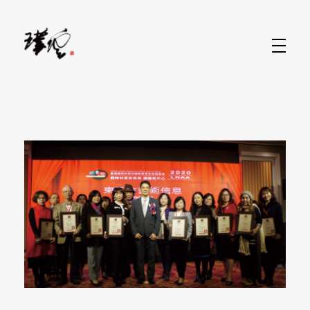
水墨畫當代藝術家-林家同