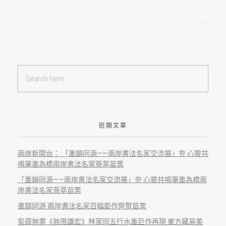
近期文章
兩岸新聞台： 「墨韻同源——兩岸書法名家交流展」夯 心靈共
鳴筆墨為橋兩岸書法名家薈萃苗栗
「墨韻同源——兩岸書法名家交流展」夯 心靈共鳴筆墨為橋兩
岸書法名家薈萃苗栗
墨𩐳同源 兩岸書法名家百幅鉅作齊聚苗栗
氣藴無盡《無限謙宏》林家同五行水墨巨作再現 東方藏易美