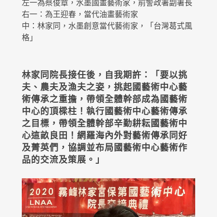
左一為蔡俊章，水墨國畫藝術家，前警政署副署長
右一：為王迎春，當代油畫藝術家
中：林家同，水墨創意當代藝術家，「台灣葛式風
格」
林家同院長接任後，自我期許：「要以挑
夫、農夫及漁夫之姿，挑起國藝術中心藝
術傳承之重擔，帶領全體幹部成為國藝術
中心的頂樑柱！執行國藝術中心藝術傳承
之目標，帶領全體幹部辛勤耕耘國藝術中
心這畝良田！網羅海內外對藝術傳承同好
及菁英們，協調並布局國藝術中心藝術作
品的交流及策展。」