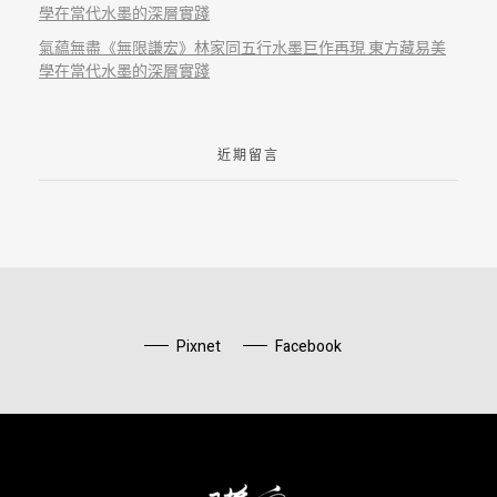
學在當代水墨的深層實踐
氣藴無盡《無限謙宏》林家同五行水墨巨作再現 東方藏易美
學在當代水墨的深層實踐
近期留言
Pixnet
Facebook