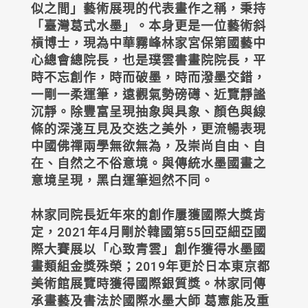
似之間」藝術展現的代表畫作之稱，秉持
「臺灣葛式水墨」。本身更是一位藝術斜
槓博士，現為中華霧峰林家宮保第國藝中
心總會總院長，也是璞雲書畫院院長，平
時不忘創作，時而破墨，時而潑墨交錯，
一剛一柔運筆，遠觀氣勢磅礡、近覽靜謐
沉靜。除豐富呈現抽象與具象、顏色與線
條的深淺互見及交迭之美外，更流暢表現
中國佛禪兩學無欲無為，及崇尚自由、自
在、自然之不俗意境。與傳統水墨國畫之
意境呈現，黑白運筆迴然不同。
林家同院長近年來的創作屢獲國際大獎肯
定，2021年4月剛於韓國第55回亞細亞國
際大賽展以「心致青雲」創作獲得水墨國
畫類組金獎殊榮；2019年更於日本東京都
美術館展覽時獲得國際銀質獎。林家同傳
承畫藝及書法於國際水墨大師 葛憲能及重