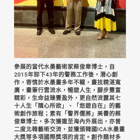
參展的當代水墨藝術家蔡俊章博士，自
2015年卸下43年的警務工作後，潛心創
作，寄情於水墨畫多年不輟，畫技精湛寬
廣，畫筆行雲流水，暢遊人生，腳步豐富
精彩，生命益臻豐盈外，更自然流露其七
十人生「隨心所欲」、「悠遊自在」的藝
術創作旅程；素有「警界儒將」美譽的蔡
俊章博士，多次獲邀至海內外展出，亦曾
二度北韓藝術交流，並獲頒韓國ICA水墨畫
大獎等多項國際獎項的肯定。創作題材多