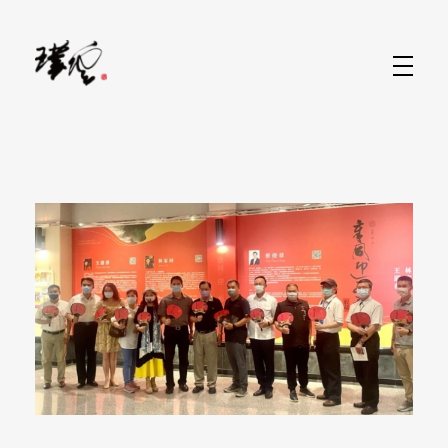
水墨畫當代藝術家-林家同