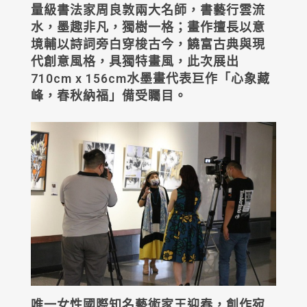
量級書法家周良敦兩大名師，書藝行雲流
水，墨趣非凡，獨樹一格；畫作擅長以意
境輔以詩詞旁白穿梭古今，饒富古典與現
代創意風格，具獨特畫風，此次展出
710cm x 156cm水墨畫代表巨作「心象藏
峰，春秋納福」備受矚目。
唯一女性國際知名藝術家王迎春，創作宛