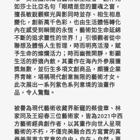
如莎士比亞名句「眼睛是您的靈魂之窗，
擅長敏銳觀察光與影同時並存、相生相息
變化，創新萬千色彩，也由生活體悟轉化
內在感受到瞬間的永恆，藝術如生命延綿
不斷的追求靈性的世界！」引領觀者從中
聯想及體悟人生哲理，時而明亮活潑，賦
予生命的燦爛活力；時而幽微閑靜，彰顯
生活的舒適內斂。其畫作在海內外參展獲
獎無數，並衍生多項文創商品，頗獲企業
界青睞，堪稱現代創意無限的藝術才女。
此次展出一系列紫色系列意境的油畫作
品，令人驚豔。
被譽為現代藝術收藏界新竉的蔡俊章、林
家同及王迎春三位藝術家，皆為2021中西
方藝術經典創作者，以其畫作向世人呈現
藝術的不朽，不僅完美融合西方寫實的真
善美與東方寫意的自由、自在、自然，更