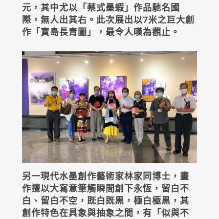
元，其中尤以「蔡式墨蝦」作品馳名國
際，無人出其右。此次展出以7米之巨大創
作「寶島長青圖」，最令人嘆為觀止。
另一現代水墨創作藝術家林家同博士，畫
作擅以大寫意筆觸瞬間創下永恆，留白不
白、留白不空，既白既黒，極白極黒，其
創作特色在具象與抽象之間，有「似與不